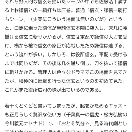
それら野人的な信玄を描いたシーンの中でも佐藤浩市演ず
る上杉謙信との一騎打ちは圧巻。普通「信玄・謙信一騎打
ちシーン」（史実にこういう場面は無いのだが）という
と、白馬に乗った謙信が単騎信玄本陣に突入し、床几に腰
掛ける信玄に斬りかかるが、信玄は軍配で謙信の太刀を受
け、横から槍で信玄の家臣が応戦したため謙信は逃げる、
という流れが多い。しかしそこは役所信玄。軍配で受ける
までは同じだが、その後床几を蹴り倒し、刀を抜いて謙信
に斬りかかる。管理人は色々なドラマでこの場面を見てき
たが、積極的に反撃を行った信玄というのを初めて見た。
これがまた役所広司の味が出ているのである。
若干くどくどと書いてしまったが、脇をかためるキャスト
も正月らしく贅沢な使い方（千葉真一の信虎・松方弘樹の
今川義元ナドナド）で、「おとそ気分で」見る時代劇とし