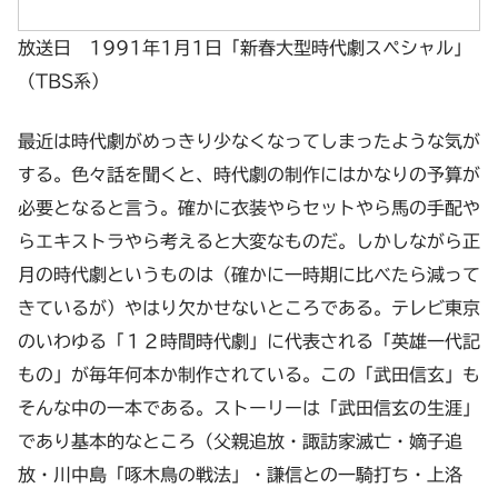
放送日 1991年1月1日「新春大型時代劇スペシャル」
（TBS系）
最近は時代劇がめっきり少なくなってしまったような気が
する。色々話を聞くと、時代劇の制作にはかなりの予算が
必要となると言う。確かに衣装やらセットやら馬の手配や
らエキストラやら考えると大変なものだ。しかしながら正
月の時代劇というものは（確かに一時期に比べたら減って
きているが）やはり欠かせないところである。テレビ東京
のいわゆる「１２時間時代劇」に代表される「英雄一代記
もの」が毎年何本か制作されている。この「武田信玄」も
そんな中の一本である。ストーリーは「武田信玄の生涯」
であり基本的なところ（父親追放・諏訪家滅亡・嫡子追
放・川中島「啄木鳥の戦法」・謙信との一騎打ち・上洛