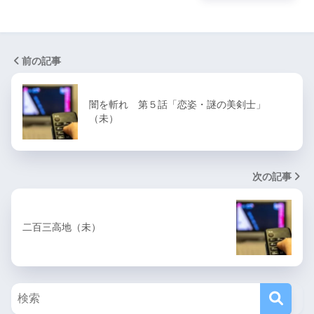
前の記事
闇を斬れ 第５話「恋姿・謎の美剣士」
（未）
次の記事
二百三高地（未）