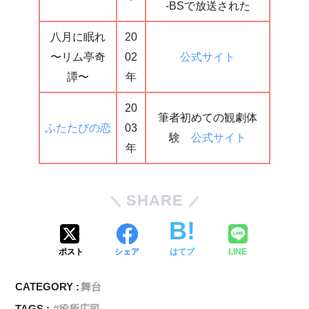
-BSで放送された
八月に眠れ
20
〜リム亭奇
02
公式サイト
譚〜
年
20
筆者初めての観劇体
ふたたびの恋
03
験
公式サイト
年
SHARE
ポスト
シェア
はてブ
LINE
CATEGORY :
舞台
TAGS :
役所広司