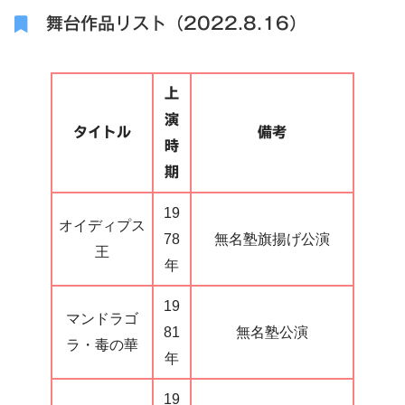
舞台作品リスト（2022.8.16）
上
演
タイトル
備考
時
期
19
オイディプス
78
無名塾旗揚げ公演
王
年
19
マンドラゴ
81
無名塾公演
ラ・毒の華
年
19